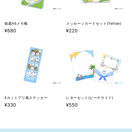
箱庭A6メモ帳
メッセージカードセット(Yellow)
通
¥680
通
¥220
常
常
価
価
格
格
4カットプリ風ステッカー
レターセット(ビーチサイド)
通
¥330
通
¥550
常
常
価
価
格
格