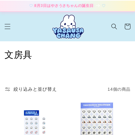
コンテ
8月3日はやさうさちゃんの誕生日
ンツに
進む
カ
ー
ト
コ
文房具
レ
ク
シ
絞り込みと並び替え
14個の商品
ョ
ン
: