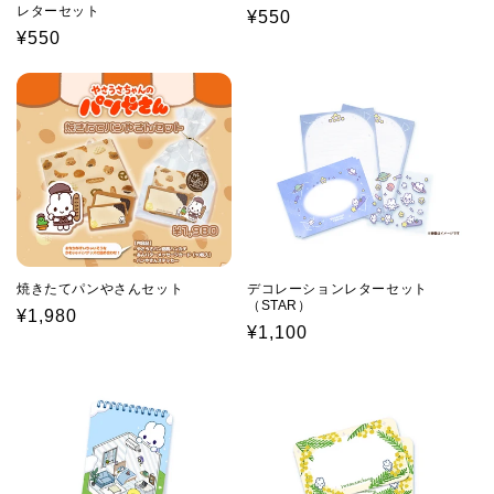
レターセット
通
¥550
通
¥550
常
常
価
価
格
格
焼きたてパンやさんセット
デコレーションレターセット
（STAR）
通
¥1,980
通
¥1,100
常
常
価
価
格
格