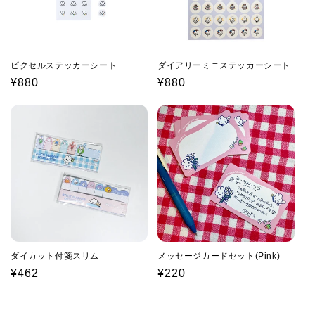
ピクセルステッカーシート
ダイアリーミニステッカーシート
通
¥880
通
¥880
常
常
価
価
格
格
ダイカット付箋スリム
メッセージカードセット(Pink)
通
¥462
通
¥220
常
常
価
価