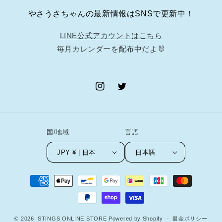
やさうさちゃんの最新情報はSNSで更新中！
LINE公式アカウントはこちら
毎月カレンダーを配布中だよ🐰
Instagram
Twitter
国/地域
言語
JPY ¥ | 日本
日本語
決
済
方
法
© 2026,
STINGS ONLINE STORE
Powered by Shopify
返金ポリシー