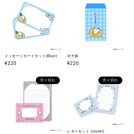
格
格
メッセージカードセット(Blue)
ポチ袋
通
¥220
通
¥220
常
常
価
価
売り切れ
売り切れ
格
格
レターセット (clover)