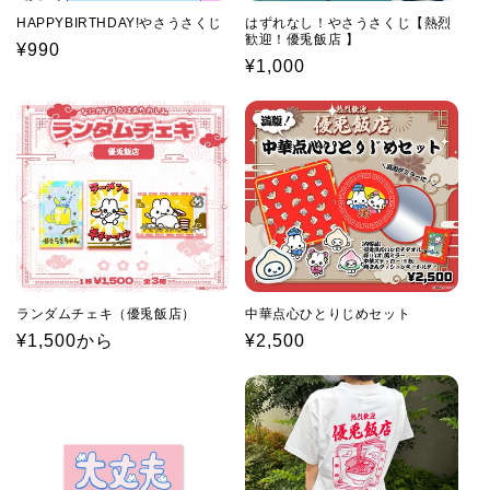
HAPPYBIRTHDAY!やさうさくじ
はずれなし！やさうさくじ【熱烈
歓迎！優兎飯店 】
通
¥990
通
¥1,000
常
常
価
価
格
格
ランダムチェキ（優兎飯店）
中華点心ひとりじめセット
通
¥1,500から
通
¥2,500
常
常
価
価
格
格