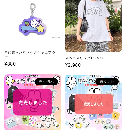
価
格
格
星に乗ったやさうさちゃんアクキ
ー
スペースリングTシャツ
通
¥880
通
¥2,980
常
常
価
価
売り切れ
売り切れ
格
格