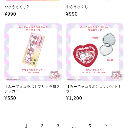
やさうさくじ2
やさうさくじ
通
¥990
通
¥990
常
常
価
価
格
格
【みーてゃコラボ】プリクラ風ス
【みーてゃコラボ】コンパクトミ
テッカー
ラー
通
¥550
通
¥1,200
常
常
価
価
格
格
1
2
3
…
5