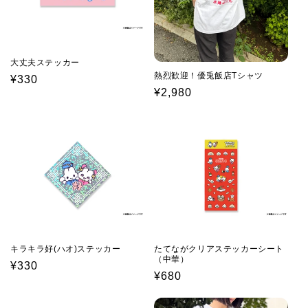
大丈夫ステッカー
熱烈歓迎！優兎飯店Tシャツ
通
¥330
通
¥2,980
常
常
価
価
格
格
キラキラ好(ハオ)ステッカー
たてながクリアステッカーシート
（中華）
通
¥330
通
¥680
常
常
価