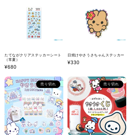
価
格
格
たてながクリアステッカーシート
日焼けやさうさちゃんステッカー
（常夏）
通
¥330
通
¥680
常
常
価
価
格
売り切れ
売り切れ
格