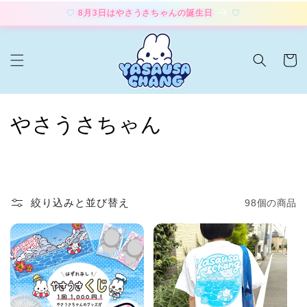
コンテ
8月3日はやさうさちゃんの誕生日
ンツに
進む
カ
ー
ト
コ
やさうさちゃん
レ
ク
シ
絞り込みと並び替え
98個の商品
ョ
ン
: