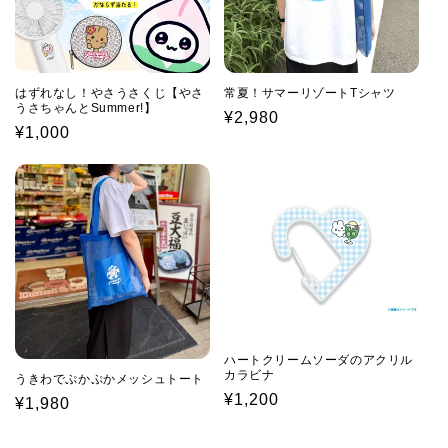
はずれなし！やさうさくじ【やさ
常夏！サマーリゾートTシャツ
うさちゃんとSummer!】
通
¥2,980
通
¥1,000
常
常
価
価
格
格
ハートクリームソーダのアクリル
カラビナ
うきわでぷかぷかメッシュトート
通
¥1,200
通
¥1,980
常
常
価