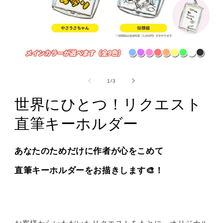
の
1
/
3
世界にひとつ！リクエスト
直筆キーホルダー
あなたのためだけに作者が心をこめて
直筆キーホルダーをお描きします🎨！