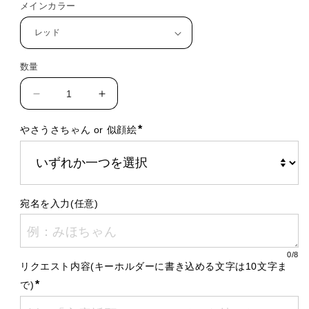
メインカラー
格
数量
世
世
界
界
*
やさうさちゃん or 似顔絵
に
に
ひ
ひ
と
と
つ！
つ！
リ
リ
宛名を入力(任意)
ク
ク
エ
エ
ス
ス
0
/8
ト
ト
リクエスト内容(キーホルダーに書き込める文字は10文字ま
直
直
*
で)
筆
筆