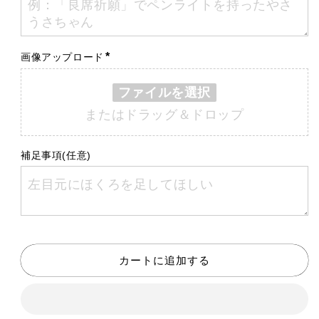
キ
キ
ー
ー
ホ
ホ
*
画像アップロード
ル
ル
ダ
ダ
ー
ー
ファイルを選択
の
の
またはドラッグ＆ドロップ
数
数
量
量
補足事項(任意)
を
を
減
増
ら
や
す
す
カートに追加する