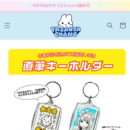
コンテ
8月3日はやさうさちゃんの誕生日
ンツに
進む
カ
ー
ト
商品情
報にス
キップ