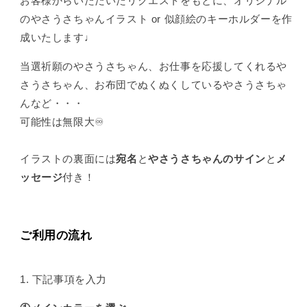
お客様からいただいたリクエストをもとに、オリジナル
のやさうさちゃんイラスト or 似顔絵のキーホルダーを作
成いたします♩
当選祈願のやさうさちゃん、お仕事を応援してくれるや
さうさちゃん、お布団でぬくぬくしているやさうさちゃ
んなど・・・
可能性は無限大♾️
イラストの裏面には
宛名
と
やさうさちゃんのサイン
と
メ
ッセージ
付き！
ご利用の流れ
1.
下記事項を入力