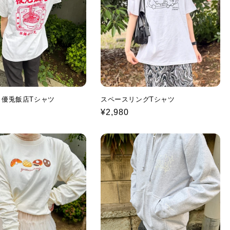
！優兎飯店Tシャツ
スペースリングTシャツ
Regular
¥2,980
price