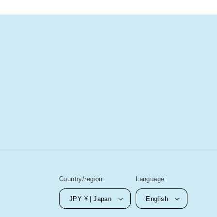
Country/region
Language
JPY ¥ | Japan
English