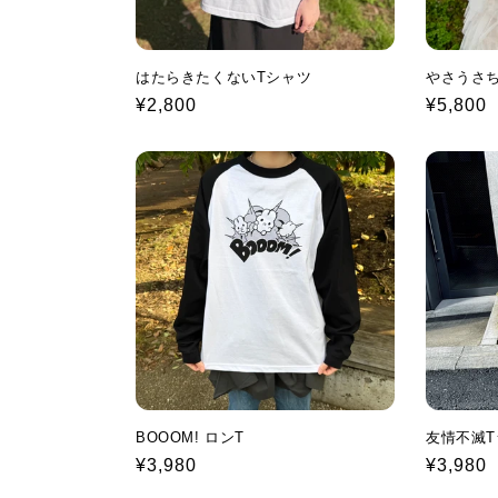
はたらきたくないTシャツ
やさうさ
Regular
¥2,800
Regular
¥5,800
price
price
BOOOM! ロンT
友情不滅T
Regular
¥3,980
Regular
¥3,980
price
price