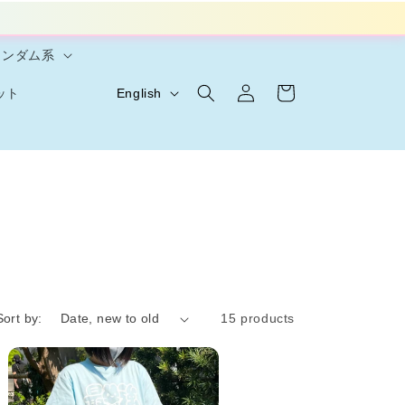
ランダム系
Log
L
Cart
English
ット
in
a
n
g
u
a
g
e
Sort by:
15 products