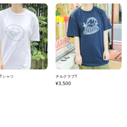
y Tシャツ
チルクラブT
Regular
¥3,500
price