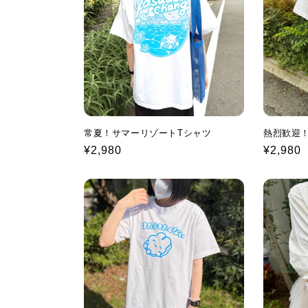
c
t
i
o
常夏！サマーリゾートTシャツ
熱烈歓迎
Regular
¥2,980
Regular
¥2,980
n
price
price
: