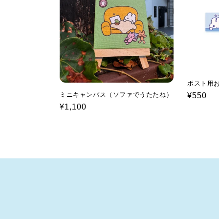
ン
:
ポスト用
ミニキャンバス（ソファでうたたね）
通
¥550
通
¥1,100
常
常
価
価
格
格