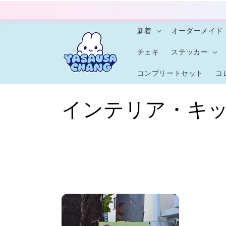
コンテ
ンツに
進む
新着
オーダーメイド
チェキ
ステッカー
コンプリートセット
コ
コ
インテリア・キ
レ
ク
シ
ョ