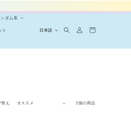
ランダム系
ロ
カ
グ
言
ー
日本語
ット
イ
語
ト
ン
び替え:
2個の商品