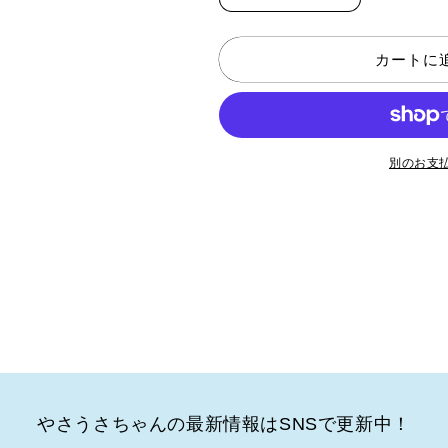
ル
ル
ク
ク
カートに
ラ
ラ
ブ
ブ
T
T
の
の
数
数
別のお支
量
量
を
を
減
増
ら
や
す
す
やさうさちゃんの最新情報はSNSで更新中！