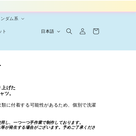
ランダム系
ロ
カ
グ
言
ー
日本語
ット
イ
語
ト
ン
T
り上げた
シャツ。
衣類に付着する可能性があるため、個別で洗濯
。
使用し、一つ一つ手作業で制作しております。
れ等が発生する場合がございます。予めご了承くださ