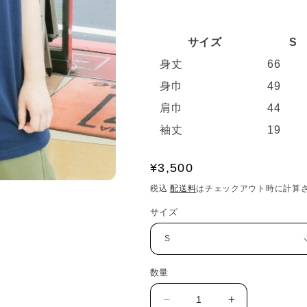
サイズ
S
身丈
66
身巾
49
肩巾
44
袖丈
19
通
¥3,500
常
税込
配送料
はチェックアウト時に計算
価
サイズ
格
数量
チ
チ