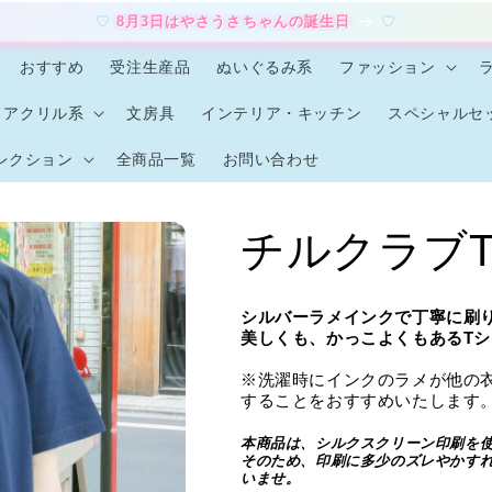
8月3日はやさうさちゃんの誕生日
おすすめ
受注生産品
ぬいぐるみ系
ファッション
アクリル系
文房具
インテリア・キッチン
スペシャルセ
レクション
全商品一覧
お問い合わせ
チルクラブ
シルバーラメインクで丁寧に刷
美しくも、かっこよくもあるT
※洗濯時にインクのラメが他の
することをおすすめいたします
本商品は、シルクスクリーン印刷を
そのため、印刷に多少のズレやかす
いませ。