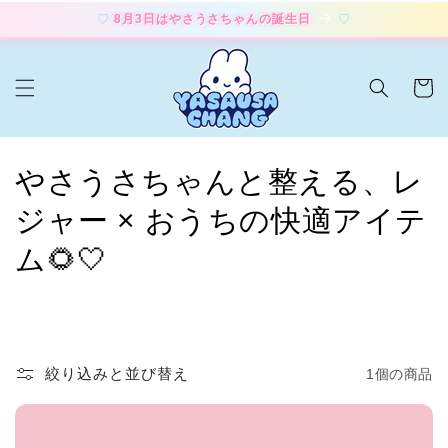
コンテ
8月3日はやさうさちゃんの誕生日
ンツに
進む
カ
ー
ト
コ
やさうさちゃんと整える、レ
レ
ジャー × おうちの快適アイテ
ク
ム🌻🤍
シ
ョ
ン
絞り込みと並び替え
1個の商品
: