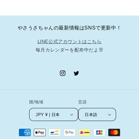
価
格
やさうさちゃんの最新情報はSNSで更新中！
LINE公式アカウントはこちら
毎月カレンダーを配布中だよ🐰
Instagram
Twitter
国/地域
言語
JPY ¥ | 日本
日本語
決
済