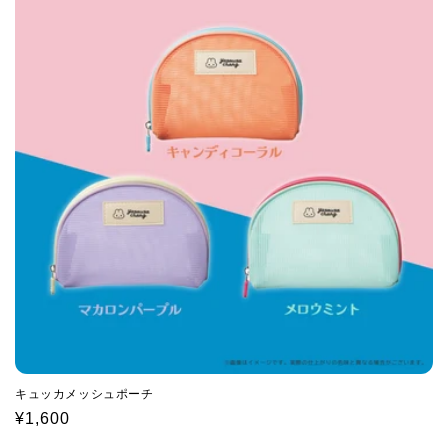
キュッカメッシュポーチ
通
¥1,600
常