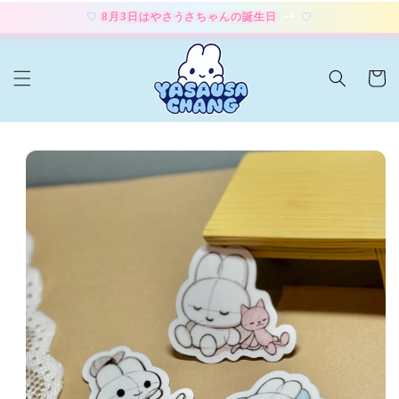
コンテ
8月3日はやさうさちゃんの誕生日
ンツに
進む
カ
ー
ト
商品情
報にス
キップ