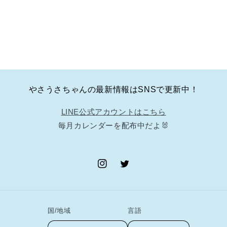
ッ
ッ
カ
カ
ー
ー
セ
セ
ッ
ッ
ト
ト
の
の
やさうさちゃんの最新情報はSNSで更新中！
数
数
量
量
LINE公式アカウントはこちら
を
を
毎月カレンダーを配布中だよ🐰
減
増
ら
や
す
す
Instagram
Twitter
国/地域
言語