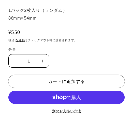
1パック2枚入り（ランダム）
86mm×54mm
通
¥550
常
税込
配送料
はチェックアウト時に計算されます。
価
数量
格
ラ
ラ
ン
ン
ダ
ダ
カートに追加する
ム
ム
ト
ト
レ
レ
カ
カ
別のお支払い方法
（四
（四
季
季
折々）
折々）