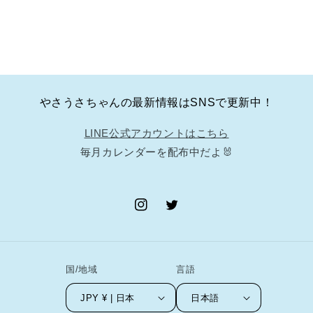
の
の
数
数
量
量
を
を
減
増
ら
や
やさうさちゃんの最新情報はSNSで更新中！
す
す
LINE公式アカウントはこちら
毎月カレンダーを配布中だよ🐰
Instagram
Twitter
国/地域
言語
JPY ¥ | 日本
日本語