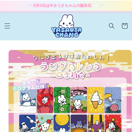
コンテ
8月3日はやさうさちゃんの誕生日
ンツに
進む
カ
ー
ト
商品情
報にス
キップ